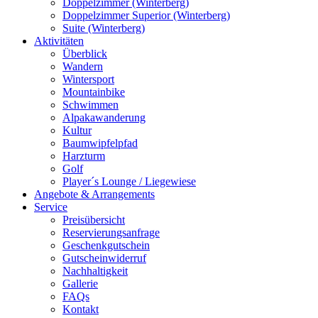
Doppelzimmer (Winterberg)
Doppelzimmer Superior (Winterberg)
Suite (Winterberg)
Aktivitäten
Überblick
Wandern
Wintersport
Mountainbike
Schwimmen
Alpakawanderung
Kultur
Baumwipfelpfad
Harzturm
Golf
Player´s Lounge / Liegewiese
Angebote & Arrangements
Service
Preisübersicht
Reservierungsanfrage
Geschenkgutschein
Gutscheinwiderruf
Nachhaltigkeit
Gallerie
FAQs
Kontakt